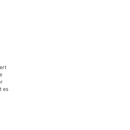
ert
e
er
t es