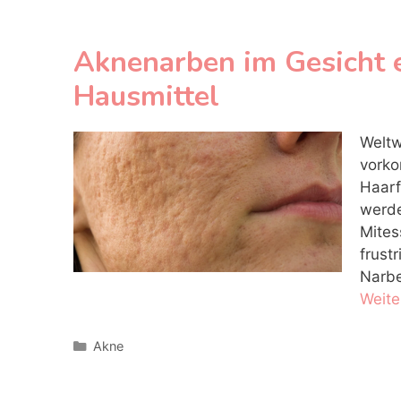
Aknenarben im Gesicht 
Hausmittel
Weltw
vorko
Haarf
werde
Mites
frust
Narbe
Weite
Kategorien
Akne