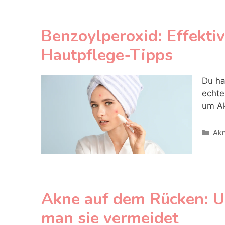
Benzoylperoxid: Effekt
Hautpflege-Tipps
Du ha
echte
um Ak
Kat
Ak
Akne auf dem Rücken: U
man sie vermeidet