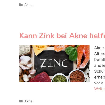
Kategorien
Akne
Kann Zink bei Akne helf
Akne 
Alter
befäl
ander
Schul
erheb
vor a
Weite
Kategorien
Akne