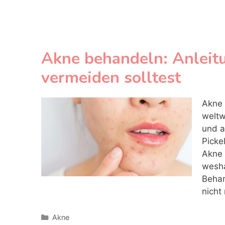
Akne behandeln: Anleit
vermeiden solltest
Akne 
weltw
und a
Picke
Akne 
wesha
Behan
nicht
Kategorien
Akne