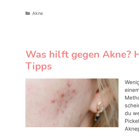
Kategorien
Akne
Was hilft gegen Akne? 
Tipps
Wenig
einem
Metho
schei
du we
Picke
Akne