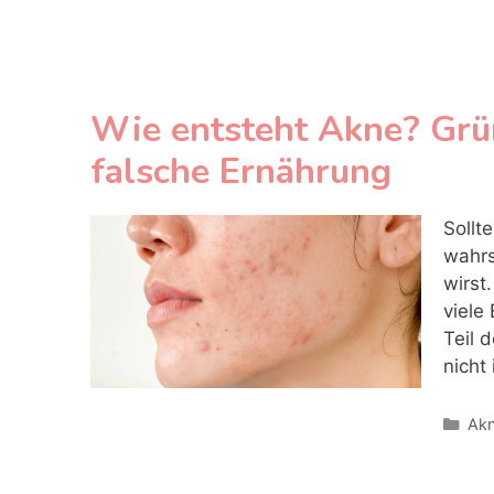
Wie entsteht Akne? Grü
falsche Ernährung
Sollt
wahrs
wirst
viele
Teil 
nicht
Kat
Ak