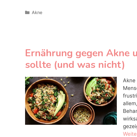
Kategorien
Akne
Ernährung gegen Akne u
sollte (und was nicht)
Akne 
Mensc
frust
allem
Behan
wirks
gezei
Weite