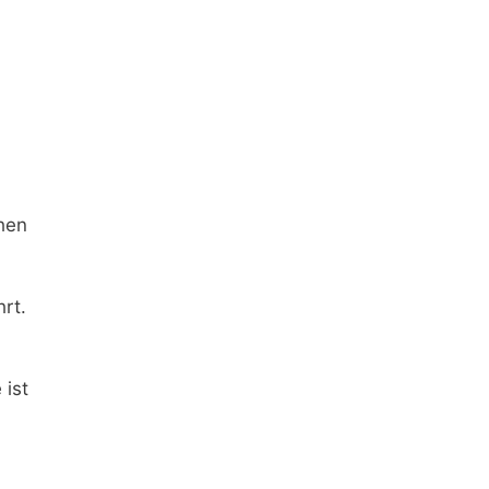
chen
rt.
ist