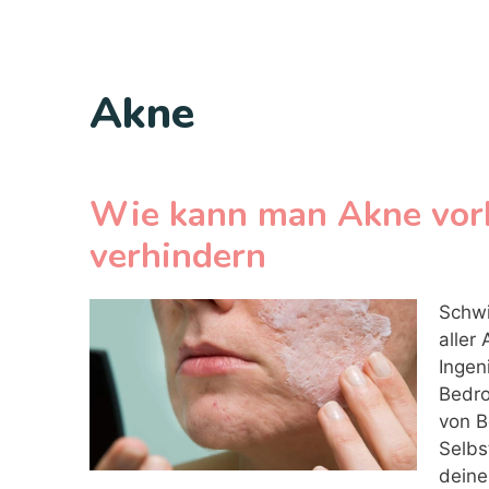
Zum
Inhalt
springen
Akne
Wie kann man Akne vor
verhindern
Schwi
aller
Ingen
Bedro
von B
Selbs
deine