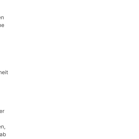
en
ne
heit
er
en,
 ab