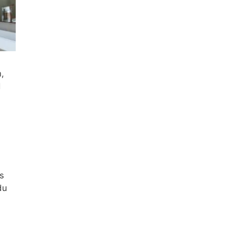
,
d
s
du