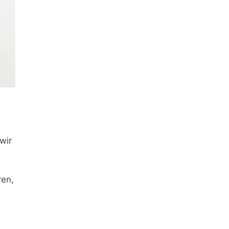
wir
ren,