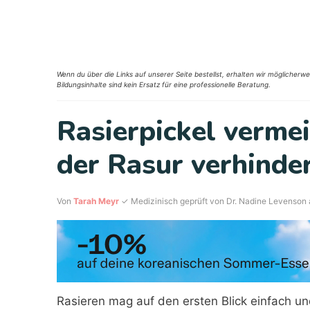
Zum
Inhalt
springen
Wenn du über die Links auf unserer Seite bestellst, erhalten wir möglicherwe
Bildungsinhalte sind kein Ersatz für eine professionelle Beratung.
Rasierpickel verme
der Rasur verhinde
Von
Tarah Meyr
✓ Medizinisch geprüft von Dr. Nadine Levenson
Rasieren mag auf den ersten Blick einfach u