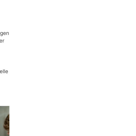
ngen
er
elle