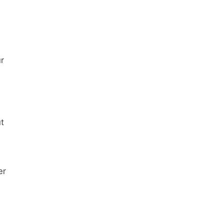
r
t
er